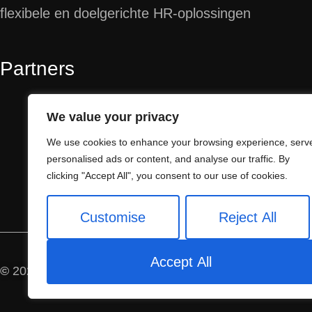
flexibele en doelgerichte HR-oplossingen
Partners
We value your privacy
We use cookies to enhance your browsing experience, serv
personalised ads or content, and analyse our traffic. By
clicking "Accept All", you consent to our use of cookies.
Customise
Reject All
Accept All
©
2025 – All Rights Reserved
Connect & Mee.
Powered