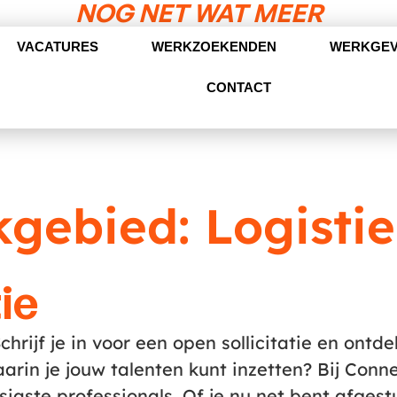
NOG NET WAT MEER
VACATURES
WERKZOEKENDEN
WERKGE
CONTACT
kgebied:
Logisti
ie
Schrijf je in voor een open sollicitatie en ontd
rin je jouw talenten kunt inzetten? Bij Conn
aste professionals. Of je nu net bent afgest