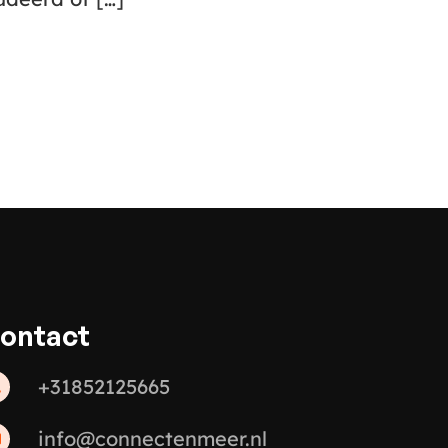
ontact
+31852125665
info@connectenmeer.nl