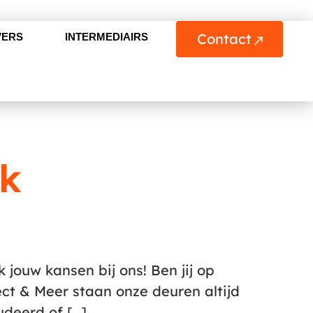
Contact
VERS
INTERMEDIAIRS
ek
ek jouw kansen bij ons! Ben jij op
ect & Meer staan onze deuren altijd
udeerd of […]