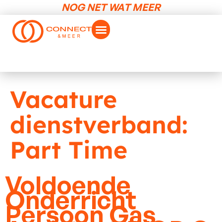
NOG NET WAT MEER
Vacature
dienstverband:
Part Time
Voldoende
Onderricht
Persoon Gas