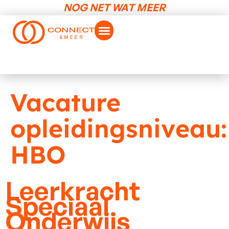
NOG NET WAT MEER
Vacature
opleidingsniveau:
HBO
Leerkracht
Speciaal
Onderwijs