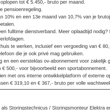
 oplopen tot € 5.450,- bruto per maand.
e pensioenregeling.
n 10% en een 13e maand van 10,7% van je brutojaar
betalen.
en fulltime dienstverband. Meer oplaadtijd nodig? 
verlofdagen.
uis te werken, inclusief een vergoeding van € 80,-
elefoon die je ook privé mag gebruiken.
 en een eersteklas ov-abonnement voor zakelijk g
n € 500,- voor bijvoorbeeld een sportabonnement.
n met ons interne ontwikkelplatform of externe op
sen € 319,10 en € 367,- bruto per volle wachtwee
l als Storingstechnicus / Storingsmonteur Elektra e