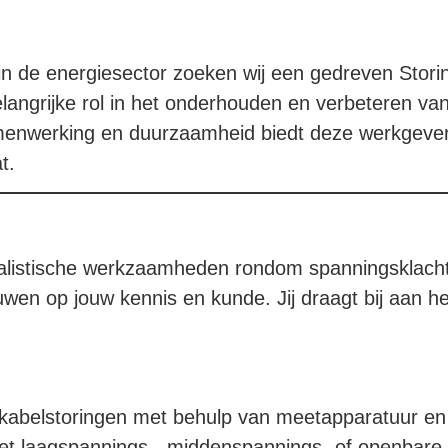
n de energiesector zoeken wij een gedreven Stori
elangrijke rol in het onderhouden en verbeteren van
amenwerking en duurzaamheid biedt deze werkgeve
t.
cialistische werkzaamheden rondom spanningsklachte
en op jouw kennis en kunde. Jij draagt bij aan het
 kabelstoringen met behulp van meetapparatuur en
et laagspannings-, middenspannings- of openbare v