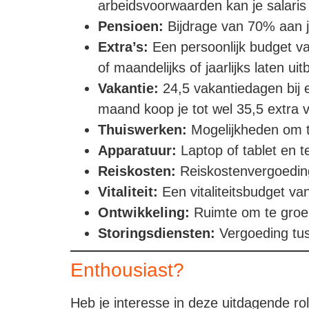
arbeidsvoorwaarden kan je salaris
Pensioen:
Bijdrage van 70% aan j
Extra’s:
Een persoonlijk budget va
of maandelijks of jaarlijks laten uit
Vakantie:
24,5 vakantiedagen bij e
maand koop je tot wel 35,5 extra 
Thuiswerken:
Mogelijkheden om th
Apparatuur:
Laptop of tablet en t
Reiskosten:
Reiskostenvergoeding
Vitaliteit:
Een vitaliteitsbudget va
Ontwikkeling:
Ruimte om te groeie
Storingsdiensten:
Vergoeding tus
Enthousiast?
Heb je interesse in deze uitdagende ro